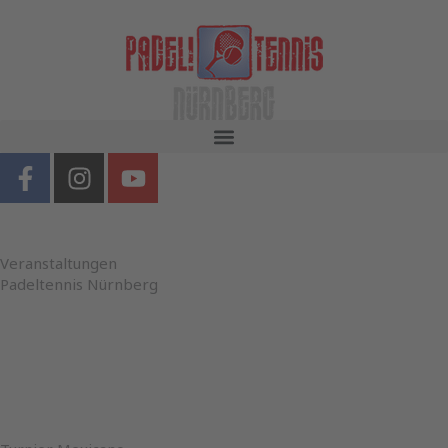
Zum
Inhalt
springen
F
I
Y
a
n
o
c
s
u
e
t
t
b
a
u
Veranstaltungen
o
g
b
Padeltennis Nürnberg
o
r
e
k
a
-
m
f