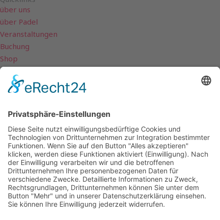
k
a
über uns
m
über Padel
Veranstaltungen
Buchung
Shop
Kontakt
Rechtliches
Impressum
Datenschutz
Kontakt
Marienbergstr. 106
90411 Nürnberg
info@padeltennis-nuernberg.de